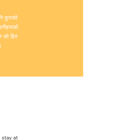
नि कुराको
 उनीहरूको
रु को हित
।
 stay at