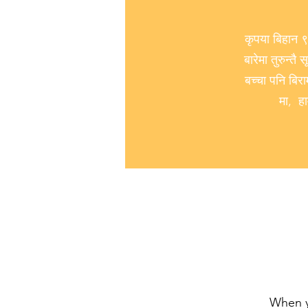
कृपया बिहान ९
बारेमा तुरुन्
बच्चा पनि बिर
मा, हा
When yo