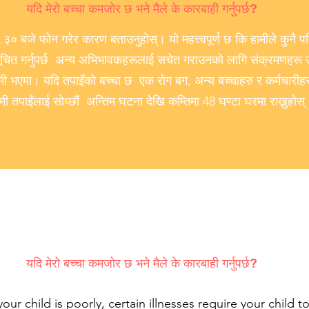
यदि मेरो बच्चा कमजोर छ भने मैले के कारबाही गर्नुपर्छ?
.३० बजे फोन गरेर कारण बताउनुहोस्। यो महत्त्वपूर्ण छ कि हामीले कुनै प
तै सूचित गर्नुपर्छ अन्य अभिभावकहरूलाई सचेत गराउनको लागि संक्रमणहरू
ामी भएमा। यदि तपाइँको बच्चा छ एक रोग बग, अन्य बच्चाहरु र कर्मचारीह
मी तपाईंलाई सोध्छौं अन्तिम घटना देखि कम्तिमा 48 घण्टा घरमा राख्नुहोस्
यदि मेरो बच्चा कमजोर छ भने मैले के कारबाही गर्नुपर्छ?
ur child is poorly, certain illnesses require your child to