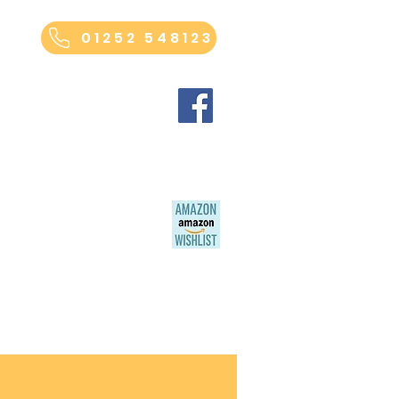
01252 548123
FAQ
More