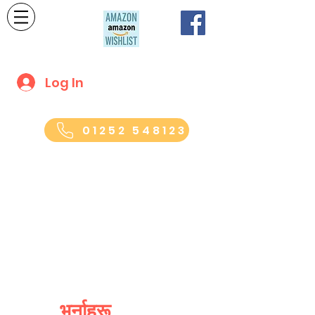
Log In
01252 548123
सेन्ट बर्नाडेटको बीज प्रि-स्कूल
71 हाई व्यू रोड, फर्नबरो, ह्याम्पशायर। GU14
7PT
भर्नाहरू