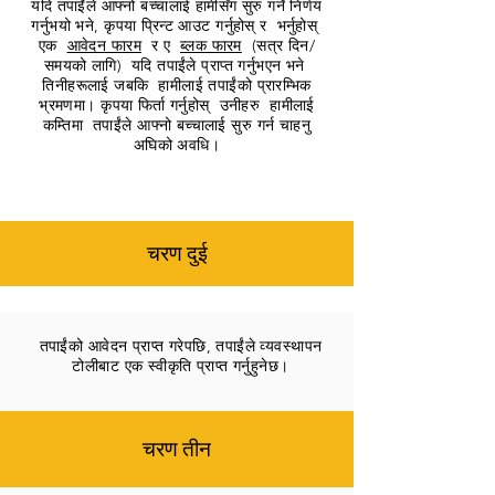
यदि तपाईंले आफ्नो बच्चालाई हामीसँग सुरु गर्ने निर्णय
गर्नुभयो भने, कृपया प्रिन्ट आउट गर्नुहोस् र भर्नुहोस्
एक
आवेदन फारम
र ए
ब्लक फारम
(सत्र दिन/
समयको लागि) यदि तपाईंले प्राप्त गर्नुभएन भने
तिनीहरूलाई जबकि हामीलाई तपाईंको प्रारम्भिक
भ्रमणमा। कृपया फिर्ता गर्नुहोस् उनीहरु हामीलाई
कम्तिमा तपाईंले आफ्नो बच्चालाई सुरु गर्न चाहनु
अघिको अवधि।
चरण दुई
तपाईंको आवेदन प्राप्त गरेपछि, तपाईंले व्यवस्थापन
टोलीबाट एक स्वीकृति प्राप्त गर्नुहुनेछ।
चरण तीन